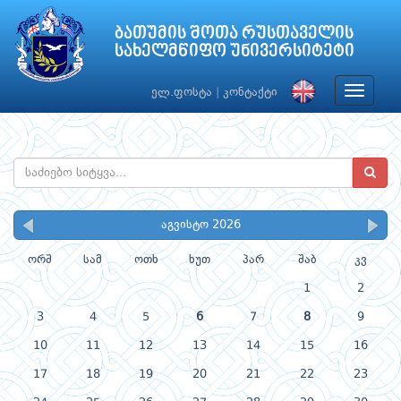
ბათუმის შოთა რუსთაველის
სახელმწიფო უნივერსიტეტი
Toggle
ელ.ფოსტა
|
კონტაქტი
navigat
აგვისტო 2026
ორშ
სამ
ოთხ
ხუთ
პარ
შაბ
კვ
1
2
3
4
5
6
7
8
9
10
11
12
13
14
15
16
17
18
19
20
21
22
23