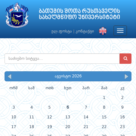
ბათუმის შოთა რუსთაველის
სახელმწიფო უნივერსიტეტი
Toggle
ელ.ფოსტა
|
კონტაქტი
navigat
აგვისტო 2026
ორშ
სამ
ოთხ
ხუთ
პარ
შაბ
კვ
1
2
3
4
5
6
7
8
9
10
11
12
13
14
15
16
17
18
19
20
21
22
23