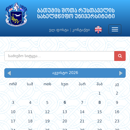
ბათუმის შოთა რუსთაველის
სახელმწიფო უნივერსიტეტი
Toggle
ელ.ფოსტა
|
კონტაქტი
navigat
აგვისტო 2026
ორშ
სამ
ოთხ
ხუთ
პარ
შაბ
კვ
1
2
3
4
5
6
7
8
9
10
11
12
13
14
15
16
17
18
19
20
21
22
23