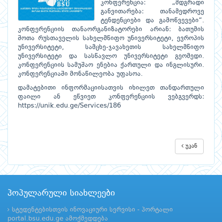
კონფერენცია: „მდგრადი
განვითარება: თანამედროვე
ტენდენციები და გამოწვევები“.
კონფერენციის თანაორგანიზატორები არიან: ბათუმის
შოთა რუსთაველის სახელმწიფო უნივერსიტეტი, ევროპის
უნივერსიტეტი, სამცხე-ჯავახეთის სახელმწიფო
უნივერსიტეტი და სასწავლო უნივერსიტეტი გეომედი.
კონფერენციის სამუშაო ენებია ქართული და ინგლისური.
კონფერენციაში მონაწილეობა უფასოა.
დამატებითი ინფორმაციისათვის იხილეთ თანდართული
ფაილი ან ეწვიეთ კონფერენციის ვებგვერდს:
https://unik.edu.ge/Services/186
უკან
პოპულარული სიახლეები
სტუდენტებისთვის ინოვაციური სერვისი - პორტალი
portal.bsu.edu.ge ამოქმედდება