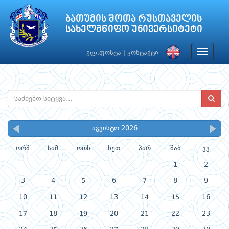
ბათუმის შოთა რუსთაველის
სახელმწიფო უნივერსიტეტი
Toggle
ელ.ფოსტა
|
კონტაქტი
navigat
აგვისტო 2026
ორშ
სამ
ოთხ
ხუთ
პარ
შაბ
კვ
1
2
3
4
5
6
7
8
9
10
11
12
13
14
15
16
17
18
19
20
21
22
23