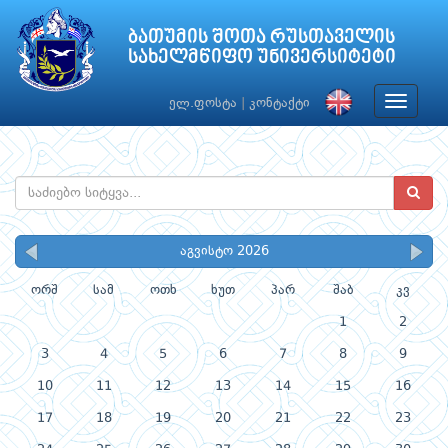
ბათუმის შოთა რუსთაველის
სახელმწიფო უნივერსიტეტი
Toggle
ელ.ფოსტა
|
კონტაქტი
navigat
აგვისტო 2026
ორშ
სამ
ოთხ
ხუთ
პარ
შაბ
კვ
1
2
3
4
5
6
7
8
9
10
11
12
13
14
15
16
17
18
19
20
21
22
23