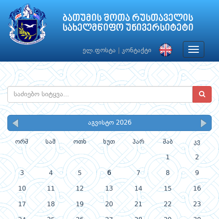
ბათუმის შოთა რუსთაველის
სახელმწიფო უნივერსიტეტი
Toggle
ელ.ფოსტა
|
კონტაქტი
navigat
აგვისტო 2026
ორშ
სამ
ოთხ
ხუთ
პარ
შაბ
კვ
1
2
3
4
5
6
7
8
9
10
11
12
13
14
15
16
17
18
19
20
21
22
23