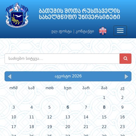
ბათუმის შოთა რუსთაველის
სახელმწიფო უნივერსიტეტი
Toggle
ელ.ფოსტა
|
კონტაქტი
navigat
აგვისტო 2026
ორშ
სამ
ოთხ
ხუთ
პარ
შაბ
კვ
1
2
3
4
5
6
7
8
9
10
11
12
13
14
15
16
17
18
19
20
21
22
23