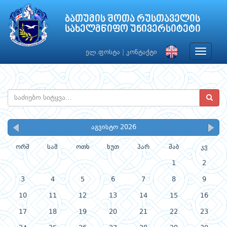
ბათუმის შოთა რუსთაველის
სახელმწიფო უნივერსიტეტი
Toggle
ელ.ფოსტა
|
კონტაქტი
navigat
აგვისტო 2026
ორშ
სამ
ოთხ
ხუთ
პარ
შაბ
კვ
1
2
3
4
5
6
7
8
9
10
11
12
13
14
15
16
17
18
19
20
21
22
23