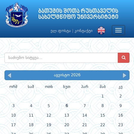
ბათუმის შოთა რუსთაველის
სახელმწიფო უნივერსიტეტი
Toggle
ელ.ფოსტა
|
კონტაქტი
navigat
აგვისტო 2026
ორშ
სამ
ოთხ
ხუთ
პარ
შაბ
კვ
1
2
3
4
5
6
7
8
9
10
11
12
13
14
15
16
17
18
19
20
21
22
23