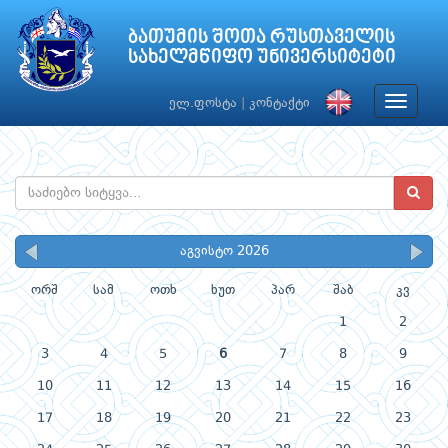
ბათუმის შოთა რუსთაველის
სახელმწიფო უნივერსიტეტი
Toggle
ელ.ფოსტა
|
კონტაქტი
navigat
აგვისტო 2026
ორშ
სამ
ოთხ
ხუთ
პარ
შაბ
კვ
1
2
3
4
5
6
7
8
9
10
11
12
13
14
15
16
17
18
19
20
21
22
23