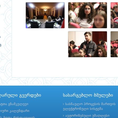
ლარული გვერდები
სასარგებლო ბმულები
ნტთა გზამკვლევი
სასწავლო პროცესის მართვის
ელექტრონული სისტემა
მიური კალენდარი
ავტორიზებული უმაღლესი
ის შოთა რუსთაველის