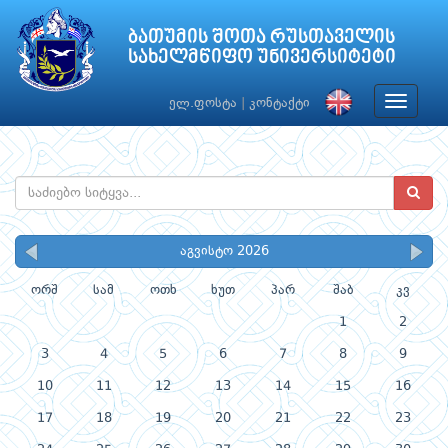
ბათუმის შოთა რუსთაველის
სახელმწიფო უნივერსიტეტი
Toggle
ელ.ფოსტა
|
კონტაქტი
navigat
აგვისტო 2026
ორშ
სამ
ოთხ
ხუთ
პარ
შაბ
კვ
1
2
3
4
5
6
7
8
9
10
11
12
13
14
15
16
17
18
19
20
21
22
23