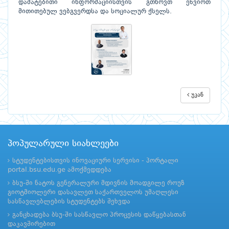
დამატებითი ინფორმაციისთვის გთხოვთ ეწვიოთ
მითითებულ ვებგვერდსა და სოციალურ ქსელს.
უკან
პოპულარული სიახლეები
სტუდენტებისთვის ინოვაციური სერვისი - პორტალი
portal.bsu.edu.ge ამოქმედდება
ბსუ-ში ნატოს გენერალური მდივნის მოადგილე როუზ
გიოტმიოლერი დასავლეთ საქართველოს უმაღლესი
სასწავლებლების სტუდენტებს შეხვდა
განცხადება ბსუ-ში სასწავლო პროცესის დაწყებასთან
დაკავშირებით