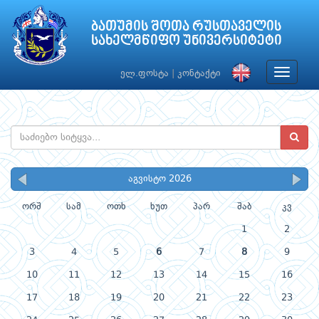
ბათუმის შოთა რუსთაველის
სახელმწიფო უნივერსიტეტი
Toggle
ელ.ფოსტა
|
კონტაქტი
navigat
აგვისტო 2026
ორშ
სამ
ოთხ
ხუთ
პარ
შაბ
კვ
1
2
3
4
5
6
7
8
9
10
11
12
13
14
15
16
17
18
19
20
21
22
23