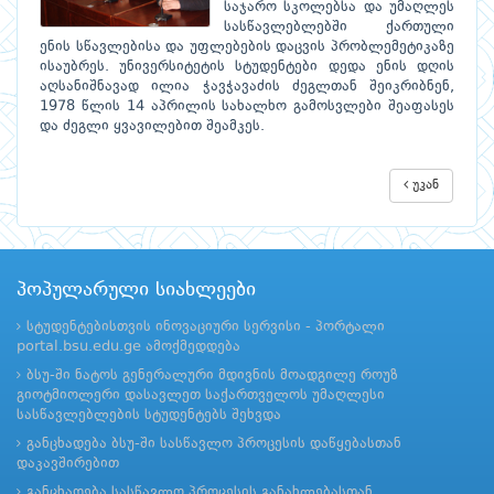
საჯარო სკოლებსა და უმაღლეს
სასწავლებლებში ქართული
ენის სწავლებისა და უფლებების დაცვის პრობლემეტიკაზე
ისაუბრეს. უნივერსიტეტის სტუდენტები დედა ენის დღის
აღსანიშნავად ილია ჭავჭავაძის ძეგლთან შეიკრიბნენ,
1978 წლის 14 აპრილის სახალხო გამოსვლები შეაფასეს
და ძეგლი ყვავილებით შეამკეს.
უკან
პოპულარული სიახლეები
სტუდენტებისთვის ინოვაციური სერვისი - პორტალი
portal.bsu.edu.ge ამოქმედდება
ბსუ-ში ნატოს გენერალური მდივნის მოადგილე როუზ
გიოტმიოლერი დასავლეთ საქართველოს უმაღლესი
სასწავლებლების სტუდენტებს შეხვდა
განცხადება ბსუ-ში სასწავლო პროცესის დაწყებასთან
დაკავშირებით
განცხადება სასწავლო პროცესის განახლებასთან