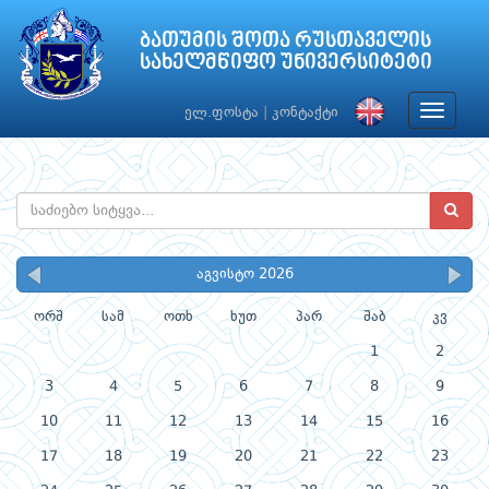
ბათუმის შოთა რუსთაველის
სახელმწიფო უნივერსიტეტი
Toggle
ელ.ფოსტა
|
კონტაქტი
navigat
აგვისტო 2026
ორშ
სამ
ოთხ
ხუთ
პარ
შაბ
კვ
1
2
3
4
5
6
7
8
9
10
11
12
13
14
15
16
17
18
19
20
21
22
23