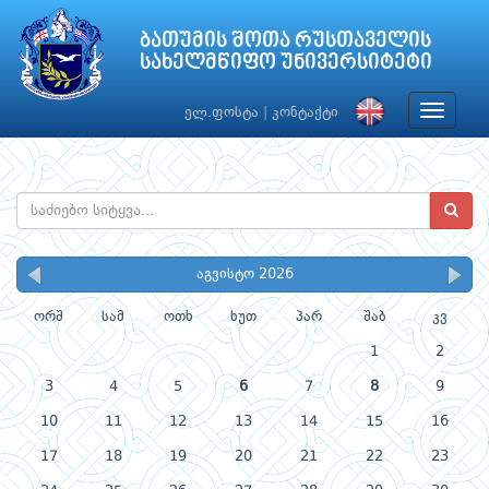
ბათუმის შოთა რუსთაველის
სახელმწიფო უნივერსიტეტი
Toggle
ელ.ფოსტა
|
კონტაქტი
navigat
აგვისტო 2026
ორშ
სამ
ოთხ
ხუთ
პარ
შაბ
კვ
1
2
3
4
5
6
7
8
9
10
11
12
13
14
15
16
17
18
19
20
21
22
23