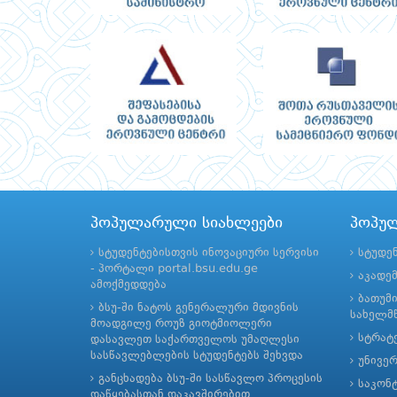
პოპულარული სიახლეები
პოპუ
სტუდენტებისთვის ინოვაციური სერვისი
სტუდე
- პორტალი portal.bsu.edu.ge
აკადე
ამოქმედდება
ბათუმ
ბსუ-ში ნატოს გენერალური მდივნის
სახელმწ
მოადგილე როუზ გიოტმიოლერი
სტრატე
დასავლეთ საქართველოს უმაღლესი
სასწავლებლების სტუდენტებს შეხვდა
უნივე
განცხადება ბსუ-ში სასწავლო პროცესის
საკონ
დაწყებასთან დაკავშირებით