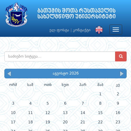
ბათუმის შოთა რუსთაველის
სახელმწიფო უნივერსიტეტი
Toggle
ელ.ფოსტა
|
კონტაქტი
navigat
აგვისტო 2026
ორშ
სამ
ოთხ
ხუთ
პარ
შაბ
კვ
1
2
3
4
5
6
7
8
9
10
11
12
13
14
15
16
17
18
19
20
21
22
23