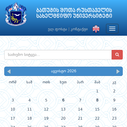
ბათუმის შოთა რუსთაველის
სახელმწიფო უნივერსიტეტი
Toggle
ელ.ფოსტა
|
კონტაქტი
navigat
აგვისტო 2026
ორშ
სამ
ოთხ
ხუთ
პარ
შაბ
კვ
1
2
3
4
5
6
7
8
9
10
11
12
13
14
15
16
17
18
19
20
21
22
23