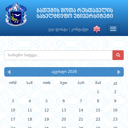
ბათუმის შოთა რუსთაველის
სახელმწიფო უნივერსიტეტი
Toggle
ელ.ფოსტა
|
კონტაქტი
navigat
აგვისტო 2026
ორშ
სამ
ოთხ
ხუთ
პარ
შაბ
კვ
1
2
3
4
5
6
7
8
9
10
11
12
13
14
15
16
17
18
19
20
21
22
23