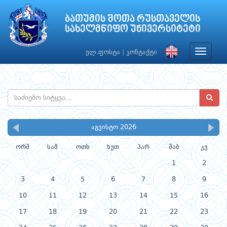
ბათუმის შოთა რუსთაველის
სახელმწიფო უნივერსიტეტი
Toggle
ელ.ფოსტა
|
კონტაქტი
navigat
აგვისტო 2026
ორშ
სამ
ოთხ
ხუთ
პარ
შაბ
კვ
1
2
3
4
5
6
7
8
9
10
11
12
13
14
15
16
17
18
19
20
21
22
23