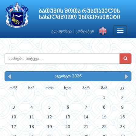
ბათუმის შოთა რუსთაველის
სახელმწიფო უნივერსიტეტი
Toggle
ელ.ფოსტა
|
კონტაქტი
navigat
აგვისტო 2026
ორშ
სამ
ოთხ
ხუთ
პარ
შაბ
კვ
1
2
3
4
5
6
7
8
9
10
11
12
13
14
15
16
17
18
19
20
21
22
23