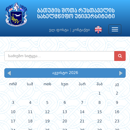
ბათუმის შოთა რუსთაველის
სახელმწიფო უნივერსიტეტი
Toggle
ელ.ფოსტა
|
კონტაქტი
navigat
აგვისტო 2026
ორშ
სამ
ოთხ
ხუთ
პარ
შაბ
კვ
1
2
3
4
5
6
7
8
9
10
11
12
13
14
15
16
17
18
19
20
21
22
23