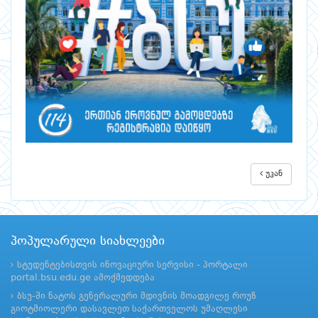
უკან
პოპულარული სიახლეები
სტუდენტებისთვის ინოვაციური სერვისი - პორტალი
portal.bsu.edu.ge ამოქმედდება
ბსუ-ში ნატოს გენერალური მდივნის მოადგილე როუზ
გიოტმიოლერი დასავლეთ საქართველოს უმაღლესი