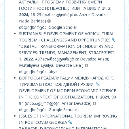
АКТУАЛЬНІ ПРОБЛЕМИ РОЗВИТКУ СФЕРИ
ГОСТИННОСТІ: ПЕРСПЕКТИВИ ТА ВИКЛИКИ, 2,
2024
, 18-23 (თანაავტორ(ებ)ი: Anzor Devadze.
Natia Beridze)
ინდექსირება: Google Scholar
SUSTAINABLE DEVELOPMENT OF AGRICULTURAL
TOURISM - CHALLENGES AND OPPORTUNITIES
“DIGITAL TRANSFORMATION OF INDUSTRY AND
SERVICES: TRENDS, MANAGEMENT, STRATEGIES”,
1,
2022
, 437 (თანაავტორ(ებ)ი: Devadze Anzor,
Mutaliyeva Lyailya, Devadze Lela )
ინდექსირება: სხვა
ВОПРОСЫ РЕАБИЛИТАЦИИ МЕЖДУНАРОДНОГО
ТУРИЗМА В ПОСТКОВИДНОЙ ГРУЗИИ
DEVELOPMENT OF MODERN ECONOMIC SCIENCE
IN THE CONTEXT OF DIGITALIZATION, 1,
2021
, 90-
94 (თანაავტორ(ებ)ი: Anzor Devadze)
ინდექსირება: Google Scholar
ISSUES OF INTERNATIONAL TOURISM IMPROVING
IN POSTCOVID GEORGIA
THE WORLD ECONOMY AND INTERNATIONAL