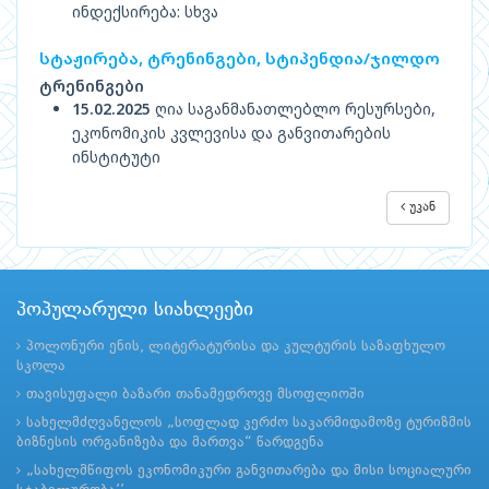
ინდექსირება: სხვა
სტაჟირება, ტრენინგები, სტიპენდია/ჯილდო
ტრენინგები
15.02.2025
ღია საგანმანათლებლო რესურსები,
ეკონომიკის კვლევისა და განვითარების
ინსტიტუტი
უკან
პოპულარული სიახლეები
პოლონური ენის, ლიტერატურისა და კულტურის საზაფხულო
სკოლა
თავისუფალი ბაზარი თანამედროვე მსოფლიოში
სახელმძღვანელოს „სოფლად კერძო საკარმიდამოზე ტურიზმის
ბიზნესის ორგანიზება და მართვა“ წარდგენა
„სახელმწიფოს ეკონომიკური განვითარება და მისი სოციალური