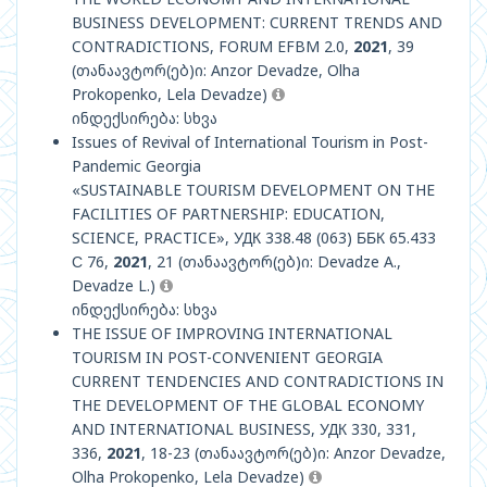
BUSINESS DEVELOPMENT: CURRENT TRENDS AND
CONTRADICTIONS, FORUM EFBM 2.0,
2021
, 39
(თანაავტორ(ებ)ი: Anzor Devadze, Olha
Prokopenko, Lela Devadze)
ინდექსირება: სხვა
Issues of Revival of International Tourism in Post-
Pandemic Georgia
«SUSTAINABLE TOURISM DEVELOPMENT ON THE
FACILITIES OF PARTNERSHIP: EDUCATION,
SCIENCE, PRACTICE», УДК 338.48 (063) ББК 65.433
С 76,
2021
, 21 (თანაავტორ(ებ)ი: Devadze A.,
Devadze L.)
ინდექსირება: სხვა
THE ISSUE OF IMPROVING INTERNATIONAL
TOURISM IN POST-CONVENIENT GEORGIA
CURRENT TENDENCIES AND CONTRADICTIONS IN
THE DEVELOPMENT OF THE GLOBAL ECONOMY
AND INTERNATIONAL BUSINESS, УДК 330, 331,
336,
2021
, 18-23 (თანაავტორ(ებ)ი: Anzor Devadze,
Olha Prokopenko, Lela Devadze)