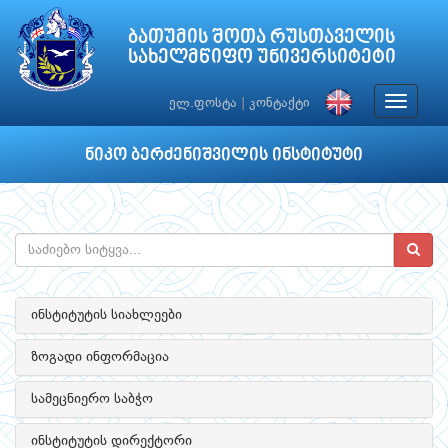
ბათუმის შოთა რუსთაველის
სახელმწიფო უნივერსიტეტი
Toggle
ელ.ფოსტა
|
კონტაქტი
navigat
ნიკო ბერძენიშვილის ინსტიტუტი
ინსტიტუტის სიახლეები
ზოგადი ინფორმაცია
სამეცნიერო საბჭო
ინსტიტუტის დირექტორი