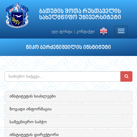
ბათუმის შოთა რუსთაველის
სახელმწიფო უნივერსიტეტი
Toggle
ელ.ფოსტა
|
კონტაქტი
navigat
ნიკო ბერძენიშვილის ინსტიტუტი
ინსტიტუტის სიახლეები
ზოგადი ინფორმაცია
სამეცნიერო საბჭო
ინსტიტუტის დირექტორი