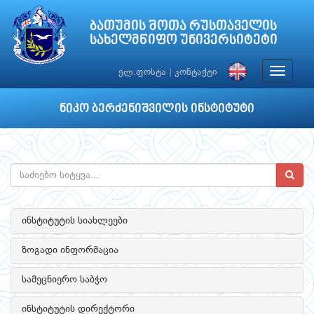
ბათუმის შოთა რუსთაველის
სახელმწიფო უნივერსიტეტი
Toggle
ელ.ფოსტა
|
კონტაქტი
navigat
ნიკო ბერძენიშვილის ინსტიტუტი
ინსტიტუტის სიახლეები
ზოგადი ინფორმაცია
სამეცნიერო საბჭო
ინსტიტუტის დირექტორი