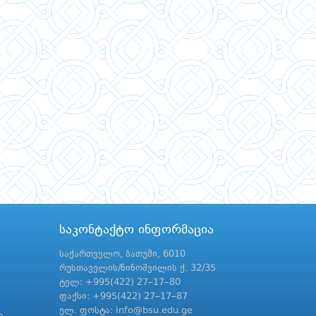
საკონტაქტო ინფორმაცია
საქართველო, ბათუმი, 6010
რუსთაველის/ნინოშვილის ქ. 32/35
ტელ: +995(422) 27–17–80
ფაქსი: +995(422) 27–17–87
ელ. ფოსტა: info@bsu.edu.ge
ა