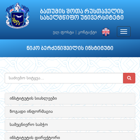
ბათუმის შოთა რუსთაველის
სახელმწიფო უნივერსიტეტი
Toggle
ელ.ფოსტა
|
კონტაქტი
navigat
ნიკო ბერძენიშვილის ინსტიტუტი
ინსტიტუტის სიახლეები
ზოგადი ინფორმაცია
სამეცნიერო საბჭო
ინსტიტუტის დირექტორი