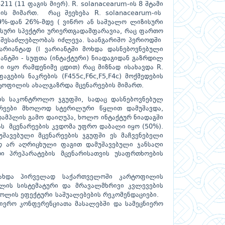
211 (11 ფაგის მიერ). R. solanacearum-ის 8 შტამი
ის მიმართ. რაც შეეხება R. solanacearum-ის
9%-დან 26%-მდე ( ვიწრო ან საშუალო ლიზისური
ზისური სპექტრი ურიერთგადამფარავია, რაც ფართო
ს შესაძლებლობას იძლევა. საანგარიშო პერიოდში
რიანტად (I ვარიანტში მოხდა დასნებოვნებული
იანტში - სუფთა (ინტაქტური) ნიადაგიდან გაზრდილ
ი იყო რამდენიმე ცდით) რაც მიზნად ისახავდა R.
გების ნაკრების (F455c,F6c,F5,F4c) მოქმედების
ტოფილის ახალგაზრდა მცენარეების მიმართ.
ტის საკონტროლო ჯგუფში, სადაც დასნებოვნებულ
არეები მხოლოდ სტერილური წყლით დამუშავდა,
ამპლის გამო დაიღუპა, ხოლო ინტაქტურ ნიადაგში
სას მცენარეების კვდომა უფრო დაბალი იყო (50%).
უშავებული მცენარეების ჯგუფში ეს მაჩვენებელი
 არ აღრიცხული ფაგით დამუშავებული ჯანსაღი
რი პრეპარატების მცენარისათვის უსაფრთხოების
გახდა პირველად საქართველოში კარტოფილის
პლის სისტემატური და მრავალმხრივი კვლევების
რძოლის ეფექტური საშუალებების რეკომენდაციები.
ნიერო კონფერენციათა მასალებში და სამეცნიერო