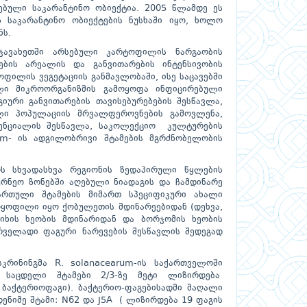
ებული საკარანტინო ობიექტია. 2005 წლამდე ეს
 საკარანტინო ობიექტების ნუსხაში იყო, ხოლო
ნს.
-ჯავახეთში არსებული კარტოფილის ნარგაობის
ბის არეალის და განვითარების ინტენსივობის
ოფილის ვეგეტაციის განმავლობაში, ისე საცავებში
ული მიკროორგანიზმის გამოყოფა ინფიცირებული
გიური განვითარების თავისებურებების შესწავლა,
ული პოპულაციის მრვალფეროვნების გამოვლენა,
ტენციალის შესწავლა, საკოლექციო კულტურების
rum- ის ადგილობრივი შტამების მგრძნობელობის
ს სხვადასხვა რეგიონის ზედაპირული წყლების
ეურნეო ზონებში აღებული ნიადაგის და ჩამდინარე
ქართული შტამების მიმართ სპეციფიკური ახალი
ოყოფილი იყო ქობულეთის მდინარეებიდან (დეხვა,
ციხის ხეობის მდინარიდან და ბორჯომის ხეობის
რველადი ფაგური ნარევების შესწავლის შედეგად
კრინინგმა R. solanacearum-ის საქართველოში
საცდელი შტამები 2/3-ზე მეტი ლიზირდება
აქტერიოფაგი). ბაქტერიო-ფაგებისადმი მაღალი
ნიმე შტამი: N62 და J5A ( ლიზირდება 19 ფაგის