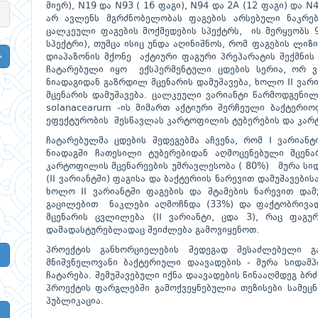
მიერ), N19 და N93 ( 16 ფაგი), N94 და 2A (12 ფაგი) და N4
არ ავლენს მგრძნობელობას ფაგების არსებული ნაკრებ
ცალკეული ფაგების მოქმედების სპექტრს, ის მერყეობს 
სპექტრი), თუმცა ისიც უნდა აღინიშნოს, რომ ფაგების ლი
დიაპაზონის მქონე აქტიური ფაგური პრეპარატის შექმნი
ჩატარებული იყო ექსპერმენტული ცდების სერია, ორ ვა
ნიადაგიდან გაზრდილ მცენარის დამუშავება, ხოლო II ვარ
მცენარის დამუშავება. ცალკეული ვარიანტი წარმოდგენილ
solanacearum -ის მიმართ აქტიური შერჩეული ბაქტერიოფა
ეფექტურობის შესწავლას კარტოფილის ტუბერების და კარ
ჩატარებულმა ცდების შედეგებმა აჩვენა, რომ I ვარიან
ნიადაგში ჩათესილი ტუბერებიდან აღმოცენებული მცენ
კარტოფილის მცენარეების უმრავლესობა ( 80%) მურა სიდ
(II ვარიანტში) ფაგისა და ბაქტერიის ნარევით დამუშავები
ხოლო II ვარიანტში ფაგების და შტამების ნარევით დამ
გაცილებით ნაკლები აღმოჩნდა (33%) და ფაქტობრივად
მცენარის ცვლილება (II ვარიანტი, ცდა 3), რაც ფაგუ
დამადასტურებლადაც შეიძლება გამოვიყენოთ.
პროექტის განხორციელების შედეგად შესაძლებელი 
მნიშვნელოვანი ბაქტერიული დაავადების - მურა სიდამ
ჩატარება. შემუშავებული იქნა დაავადების წინააღმდეგ ბ
პროექტის ფარგლებში გამოქვეყნებულია თეზისები სამეც
პუბლიკაცია.