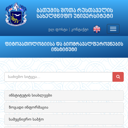
ბათუმის შოთა რუსთაველის
სახელმწიფო უნივერსიტეტი
Toggle
ელ.ფოსტა
|
კონტაქტი
navigat
ფიტოპათოლოგიისა და ბიომრავალფეროვნების
ინსტიტუტი
ინსტიტუტის სიახლეები
ზოგადი ინფორმაცია
სამეცნიერო საბჭო