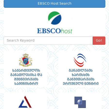
EBSCO Host Search
Go!