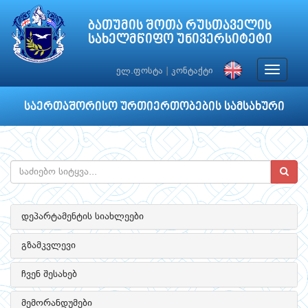
ბათუმის შოთა რუსთაველის
სახელმწიფო უნივერსიტეტი
Toggle
ელ.ფოსტა
|
კონტაქტი
navigat
საერთაშორისო ურთიერთობების სამსახური
დეპარტამენტის სიახლეები
გზამკვლევი
ჩვენ შესახებ
მემორანდუმები