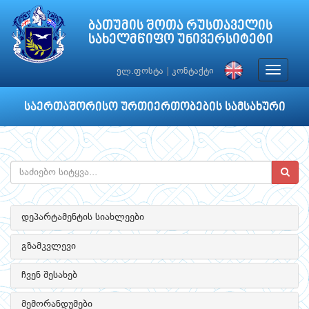
ბათუმის შოთა რუსთაველის
სახელმწიფო უნივერსიტეტი
Toggle
ელ.ფოსტა
|
კონტაქტი
navigat
საერთაშორისო ურთიერთობების სამსახური
დეპარტამენტის სიახლეები
გზამკვლევი
ჩვენ შესახებ
მემორანდუმები