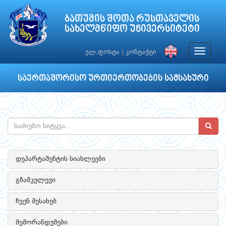
ბათუმის შოთა რუსთაველის
სახელმწიფო უნივერსიტეტი
Toggle
ელ.ფოსტა
|
კონტაქტი
navigat
საერთაშორისო ურთიერთობების სამსახური
დეპარტამენტის სიახლეები
გზამკვლევი
ჩვენ შესახებ
მემორანდუმები