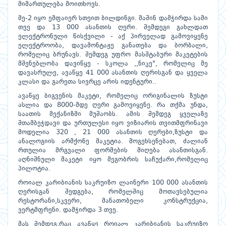
მიმართულება მოითხოვს.
მე-2 იყო ემფაიერ სთეით ბილდინგი. მაშინ დამჭირდა სამი
თვე და 13 000 ასანთის ღერი. შემდეგი გახლდათ
ელექტრონული წისქვილი - აქ პირველად გამოვიყენე
ელექტროობა, დავამონტაჟე განათება და ბორბალი,
რომელიც ბრუნავს. შემდეგ უფრო მასშტაბური მაკეტების
მშენებლობა დავიწყე - სკოლა ,,ნიკე", რომელიც მე
დავასრულე, ავაწყე 41 000 ასანთის ღერისგან და ყველა
კლასი და გარეთა სივრცე არის იდენტური..
ავაწყე ბიგვენის მაკეტი, რომელიც ორიგინალის ზუსტი
ასლია და 8000-მდე ღერი გამოვიყენე. რა თქმა უნდა,
საათის მექანიზმი მუშაობს. ამის შემდეგ ყველაზე
შთამბეჭდავი და ურთულესი იყო ვიზიარის თვითმფრინავი
მოდელია 320 , 21 000 ასანთის ღერები,ზუსტი და
ანალოგიის არმქონე მაკეტია. მოგეხსენებათ, ძალიან
რთულია მრგვალი ფორმების მიღება ასანთისგან.
აღნიშნული მაკეტი იყო მეგობრის საჩუქარი,რომელიც
პილოტია.
როიალ კარიბიანის საკრუიზო ლაინერი 100 000 ასანთის
ღერისგან შედგება, რომელშიც მოთავსებულია
რესტორანი,სკვერი, მანათობელი კონსტრუქცია,
ვერტმფრენი. დამჭირდა 3 თვე.
მას შემდეგ,რაც ავაწყე როიალ კარიბიანის საკრუიზო