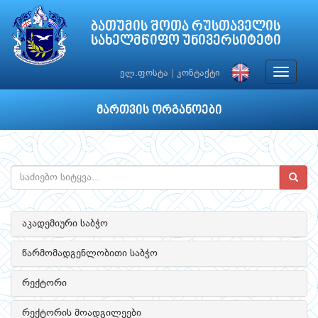
ბათუმის შოთა რუსთაველის
სახელმწიფო უნივერსიტეტი
Toggle
ელ.ფოსტა
|
კონტაქტი
navigat
მართვის ორგანოები
აკადემიური საბჭო
წარმომადგენლობითი საბჭო
რექტორი
რექტორის მოადგილეები