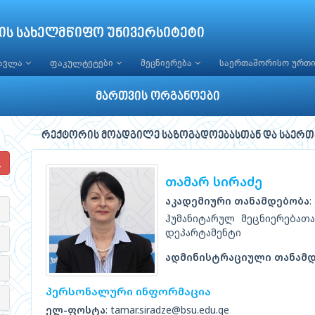
ის სახელმწიფო უნივერსიტეტი
წავლა
ფაკულტეტები
მეცნიერება
საერთაშორისო ურთ
მართვის ორგანოები
რექტორის მოადგილე საზოგადოებასთან და საერ
თამარ სირაძე
აკადემიური თანამდებობა
ჰუმანიტარულ მეცნიერებათ
დეპარტამენტი
ადმინისტრაციული თანამ
პერსონალური ინფორმაცია
ელ-ფოსტა
: tamar.siradze@bsu.edu.ge