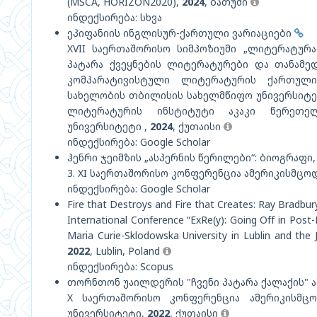
(MSCA, HORIZON2020),
2024
, ბათუმი
ინდექსირება: სხვა
ეპიფანიის ინგლისურ-ქართული ვარიაციები
XVII საერთაშორისო სიმპოზიუმი „ლიტერატურ
პატარა ქვეყნების ლიტერატურები და თანამე
კომპარატივისტული ლიტერატურის ქართული 
სახელობის თბილისის სახელმწიფო უნივერსიტ
ლიტერატურის ინსტიტუტი აკაკი წერეთე
უნივერსიტეტი ,
2024
, ქუთაისი
ინდექსირება: Google Scholar
ჰენრი ჯეიმზის „ასპერნის წერილები“: ბიოგრაფი
3. XI საერთაშორისო კონფერენცია ამერიკისმცოდ
ინდექსირება: Google Scholar
Fire that Destroys and Fire that Creates: Ray Bradbur
International Conference “ExRe(y): Going Off in Post-
Maria Curie-Sklodowska University in Lublin and the J
2022
, Lublin, Poland
ინდექსირება: Scopus
თორნთონ უაილდერის "ჩვენი პატარა ქალაქის"
X საერთაშორისო კონფერენცია ამერიკისმცო
უნივერსიტეტი,
2022
, ქუთაისი