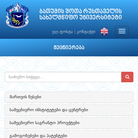
ბათუმის შოთა რუსთაველის
სახელმწიფო უნივერსიტეტი
Toggle
ელ.ფოსტა
|
კონტაქტი
navigat
მეცნიერება
მართვის წესები
სამეცნიერო ინსტიტუტები და ცენტრები
სამეცნიერო საგრანტო პროექტები
გამოგონებები და პატენტები