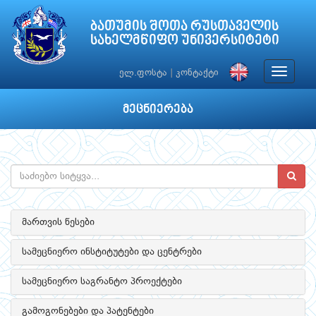
ბათუმის შოთა რუსთაველის
სახელმწიფო უნივერსიტეტი
Toggle
ელ.ფოსტა
|
კონტაქტი
navigat
მეცნიერება
მართვის წესები
სამეცნიერო ინსტიტუტები და ცენტრები
სამეცნიერო საგრანტო პროექტები
გამოგონებები და პატენტები