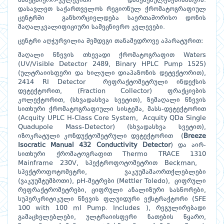
სამეცნიერო-კვლევითი დაწესებულებებისათვის.
დასავლეთ საქართველოს რეგიონულ ქრომატოგრაფიულ
ცენტრში განხორციელდება საერთაშორისო დონის
მაღალკვალიფიციური სამეცნიერო კვლევები.
ცენტრი აღჭურვილია შემდეგი თანამედროვე აპარატურით:
მაღალი წნევის თხევადი ქრომატოგრაფით Waters
(UV/Visible Detector 2489, Binary HPLC Pump 1525)
(ულტრაიისფერი და ხილული დიაპაზონის დეტექტორით),
2414 RI Detector რეფრაქტომეტრული ინდექსის
დეტექტორით, (Fraction Collector) ფრაქციების
კოლექტორით, (სხვადასხვა სვეტით), ზემაღალი წნევის
სითხური ქრომატოგრაფიული სისტემა, მასს-დეტექტორით
(Acquity UPLC H-Class Core System, Acquity QDa Single
Quadupole Mass-Detector) (სხვადასხვა სვეტით),
იზოკრატული კონდუქტომეტრული დეტექტორით (
Breeze
Isocratic Manual 432 Conductivity Detector
) და აირ-
სითხური ქრომატოგრაფით Thermo TRACE 1310
Mainframe 230V, სპექტროფოტომეტრით Beckman,
სპექტროფოტომეტრი, ვაკუუმამაორთქლებლები
(ვაკუუმტუმბოთი), pH-მეტრები (Mettler Toledo), ციფრული
რეფრაქტრომეტრები, ციფრული ანალიზური სასწორები,
სუპერკრიტიკული წნევის ფლუიდური ექსტრაქტორი (SFE
100 with 100 ml Pump. Includes ), რეგულირებადი
გამაცხელებლები, ულტრაიისფერი ნათების წყარო,