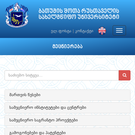
ბათუმის შოთა რუსთაველის
სახელმწიფო უნივერსიტეტი
Toggle
ელ.ფოსტა
|
კონტაქტი
navigat
მეცნიერება
მართვის წესები
სამეცნიერო ინსტიტუტები და ცენტრები
სამეცნიერო საგრანტო პროექტები
გამოგონებები და პატენტები