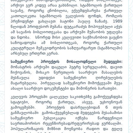
სამეცნიერო საზოგადოებისათვის, რადგან ბიბლიოთეკა,
არქივი ჯერ კიდევ არაა გახსნილი. სტამბოლის ქართული
სავანე, როგორც ცნობილია, ექვემდებარება ქართველ
კათოლიკეთა სტამბოლის ეკლესიის ფონდს, რომლის
პრეზიდენტი გახლავთ ბატონი პავლე ზაზაძე. 1989
წლიდან პროფესორ შუშანა ფუტკარაძეს მოპოვებული აქვს
ამ სავანის ბიბლიოთეკასა და არქივში მუშაობის უფლება
და ნდობა. სწორედ მისი კვლევითი საქმიანობით გაეცნო
საზოგადოება ამ ბიბლიოთეკას, როგორც ქართული
კულტურული მემკვიდრეობის საზღვარგარეთ (სტამბოლში)
არსებულ ერთერთ კერას.
სამეცნიერო
პროექტის
მოსალოდნელი
შედეგები
:
მონასტრის არქივში დაცული პეტრე სურგულაძის, დავით
ჩიქოვანის, მიხაკო წერეთლის საარქივო მასალების
შესწავლა უდიდესი სამეცნიერო ღირებულების
მატარებელია. პირველად სამეცნიერო მიმოქცევაში შევა
ახალი საარქივო დოკუმენტები და მიმოწერის ბარათები.
კვლევის პროცესში ცალკეულ საკითხებზე გამოქვეყნდება
სტატიები, როგორც ქართულ, ასევე, უცხოენოვან
გამოცემებში. პროექტის დასრულებიდან 6 თვის
განმავლობაში გამოსაქვეყნებლად შედეგების შესაბამისი
სამეცნიერო პუბლიკაცია იქნება წარდგენილი
საერთაშორისო რეცენზირებად/რეფერირებად ჟურნალში.
პოპულარიზაციის მიზნით მოეწყობა რადიო და ტელე