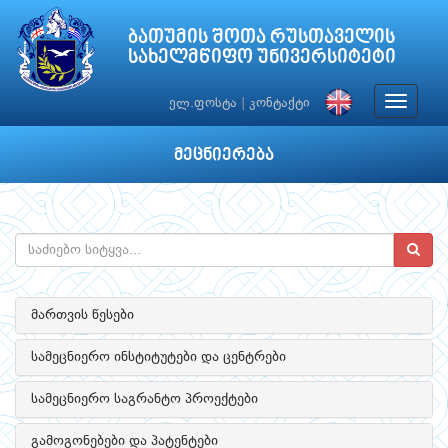
ბათუმის შოთა რუსთაველის
სახელმწიფო უნივერსიტეტი
Toggle
ელ.ფოსტა
|
კონტაქტი
navigat
მეცნიერება
მართვის წესები
სამეცნიერო ინსტიტუტები და ცენტრები
სამეცნიერო საგრანტო პროექტები
გამოგონებები და პატენტები