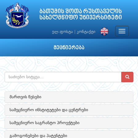
ბათუმის შოთა რუსთაველის
სახელმწიფო უნივერსიტეტი
Toggle
ელ.ფოსტა
|
კონტაქტი
navigat
მეცნიერება
მართვის წესები
სამეცნიერო ინსტიტუტები და ცენტრები
სამეცნიერო საგრანტო პროექტები
გამოგონებები და პატენტები