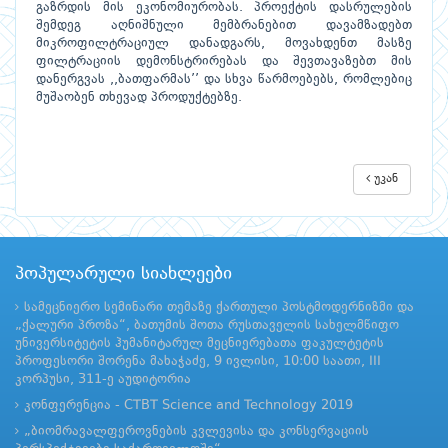
გაზრდის მის ეკონომიურობას. პროექტის დასრულების
შემდეგ აღნიშნული მემბრანებით დავამზადებთ
მიკროფილტრაციულ დანადგარს, მოვახდენთ მასზე
ფილტრაციის დემონსტრირებას და შევთავაზებთ მის
დანერგვას ,,ბათფარმას’’ და სხვა წარმოებებს, რომლებიც
მუშაობენ თხევად პროდუქტებზე.
უკან
პოპულარული სიახლეები
სამეცნიერო სემინარი თემაზე ქართული პოსტმოდერნიზმი და
„ქალური პროზა“, ბათუმის შოთა რუსთაველის სახელმწიფო
უნივერსიტეტის ჰუმანიტარულ მეცნიერებათა ფაკულტეტის
პროფესორი შორენა მახაჭაძე, 9 ივლისი, 10:00 საათი, III
კორპუსი, 311-ე აუდიტორია
კონფერენცია - CTBT Science and Technology 2019
„ბიომრავალფეროვნების კვლევისა და კონსერვაციის