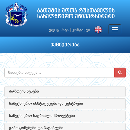
ბათუმის შოთა რუსთაველის
სახელმწიფო უნივერსიტეტი
Toggle
ელ.ფოსტა
|
კონტაქტი
navigat
მეცნიერება
მართვის წესები
სამეცნიერო ინსტიტუტები და ცენტრები
სამეცნიერო საგრანტო პროექტები
გამოგონებები და პატენტები