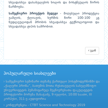
სხვადასხვა დასახელების ხილის და ბოსტნეულის ჩირის
წარმოება.
სამეცნიერო პროექტის შედეგი
- მიღებული პროდუქცია
ვაშლის, ქლიავის, ხურმის ჩირი 100-100 კგ
ნედლეულიდან შრობის სხვადასხვა ტექნოლოგიით და
სხვადასხვა ტიპის საშრობით.
უკან
პოპულარული სიახლეები
სამეცნიერო სემინარი თემაზე ქართული პოსტმოდერნიზმი და
„ქალური პროზა“, ბათუმის შოთა რუსთაველის სახელმწიფო
უნივერსიტეტის ჰუმანიტარულ მეცნიერებათა ფაკულტეტის
პროფესორი შორენა მახაჭაძე, 9 ივლისი, 10:00 საათი, III
კორპუსი, 311-ე აუდიტორია
კონფერენცია - CTBT Science and Technology 2019