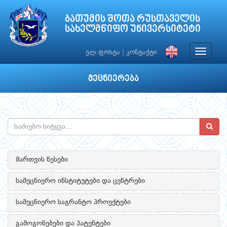
ბათუმის შოთა რუსთაველის
სახელმწიფო უნივერსიტეტი
Toggle
ელ.ფოსტა
|
კონტაქტი
navigat
მეცნიერება
მართვის წესები
სამეცნიერო ინსტიტუტები და ცენტრები
სამეცნიერო საგრანტო პროექტები
გამოგონებები და პატენტები