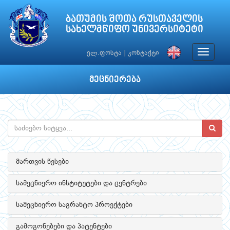
ბათუმის შოთა რუსთაველის
სახელმწიფო უნივერსიტეტი
Toggle
ელ.ფოსტა
|
კონტაქტი
navigat
მეცნიერება
მართვის წესები
სამეცნიერო ინსტიტუტები და ცენტრები
სამეცნიერო საგრანტო პროექტები
გამოგონებები და პატენტები