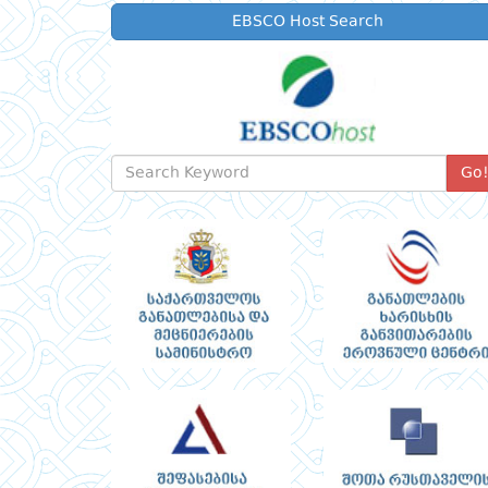
EBSCO Host Search
Go