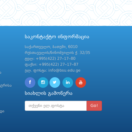
საკონტაქტო ინფორმაცია
საქართველო, ბათუმი, 6010
რუსთაველის/ნინოშვილის ქ. 32/35
ტელ: +995(422) 27–17–80
ფაქსი: +995(422) 27–17–87
ელ. ფოსტა: info@bsu.edu.ge
ა
ტურისა
სიახლის გამოწერა
Go!
რდი