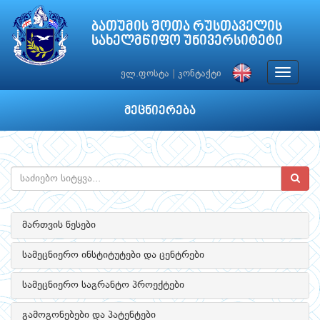
ბათუმის შოთა რუსთაველის
სახელმწიფო უნივერსიტეტი
Toggle
ელ.ფოსტა
|
კონტაქტი
navigat
მეცნიერება
მართვის წესები
სამეცნიერო ინსტიტუტები და ცენტრები
სამეცნიერო საგრანტო პროექტები
გამოგონებები და პატენტები