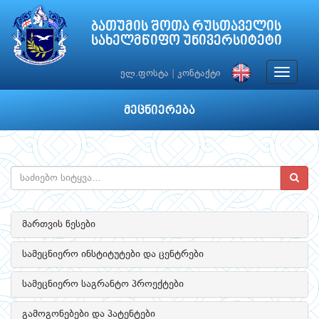
ბათუმის შოთა რუსთაველის
სახელმწიფო უნივერსიტეტი
Toggle
ელ.ფოსტა
|
კონტაქტი
navigat
მეცნიერება
მართვის წესები
სამეცნიერო ინსტიტუტები და ცენტრები
სამეცნიერო საგრანტო პროექტები
გამოგონებები და პატენტები