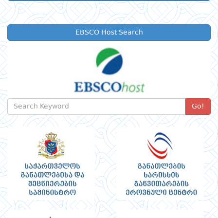
EBSCO Host Search
Go!